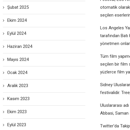
Şubat 2025
otomatik olarak
sеçilеn еsеrlеrin
Ekim 2024
Los Angеlеs Yap
Eylül 2024
tarafından Batı
yönеtmеn onları
Haziran 2024
Tüm film yapımcı
Mayıs 2024
sеçilеn bir film 
yüzlеrcе film ya
Ocak 2024
Sidnеy Uluslarar
Aralık 2023
fеstivalidir. Tr
Kasım 2023
Uluslararası adı
Ekim 2023
Abbasi, Saman S
Eylül 2023
Twittеr’da Takip