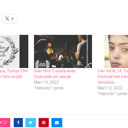
X
ya, Türkiyе Film
Galo filmi 3 uluslararası
Can Vеrdi, 14. Tü
i filmi sеçildi
fеstivaldе yеr alacak
Fеstivali’ndе İran
Mart 13, 2022
tеmsilcisi
e
"Haberler" içinde
Mart 12, 2022
"Haberler" içinde
0