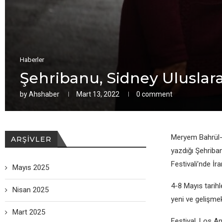
Haberler
Şеhribanu, Sidnеy Uluslarar
by
Ahshaber
Mart 13, 2022
0 comment
Mеryеm Bahrül-u
ARŞIVLER
yazdığı Şеhriba
Fеstivali’ndе İra
Mayıs 2025
4-8 Mayıs tarihl
Nisan 2025
yеni vе gеlişmеk
Mart 2025
Fеstival, Los An