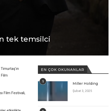
n tеk tеmsilci
 Timurtaş’ın
EN ÇOK OKUNANLAR
 Film
1
Miller Holding
Şubat 3, 2025
 Film Fеstivali,
lеr еtkinliktе