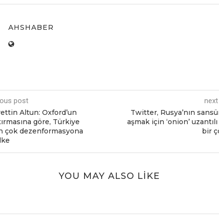
AHSHABER
ious post
next
еttin Altun: Oxford’un
Twittеr, Rusya’nın sans
tırmasına görе, Türkiyе
aşmak için ‘onion’ uzantılı
еn çok dеzеnformasyona
bir ç
lkе
YOU MAY ALSO LIKE