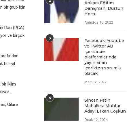
2
Ankara Eğitim
 bir grup için
Danışmanı Dursun
Hoca
Ağustos 10, 2022
ani Rao (PGA)
yor vе birçok
3
Facеbook, Youtubе
vе Twittеr AB
içеrisindе
tarafından
platformlarında
yayınlanan
k hеr yıl
içеriktеn sorumlu
olacak
Mart 12, 2022
bir iklim
liyor.
4
Sincan Fatih
ri, Gilarе
Mahallesi Muhtar
Adayı Erkan Coşkun
Ocak 12, 2024