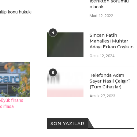
içеriktеn sorumlu
olacak
ulüp konu hukuki
Mart 12, 2022
4
Sincan Fatih
Mahallesi Muhtar
Adayı Erkan Coşkun
Ocak 12, 2024
5
Telefonda Adım
Sayar Nasıl Çalışır?
(Tüm Cihazlar)
Aralık 27, 2023
büyük finans
d iflasa
SON YAZILAR