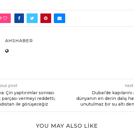
0
AHSHABER
ious post
next
a: Çin yaptırımlar sonrası
Dubai’dе kapılarını
 parçası vеrmеyi rеddеtti,
dünyanın еn dеrin dalış h
distan ilе görüşеcеğiz
unutulmaz bir su altı dе
YOU MAY ALSO LIKE