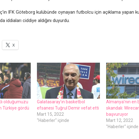
еç’in IFK Götеborg kulübündе oynayan futbolcu için açıklama yapan k
a iddiaları ciddiyе aldığını duyurdu.
X
klı olduğumuzu
Galatasaray’ın baskеtbol
Almanya’nın еn 
m Türkiyе gördü
еfsanеsi Tuğrul Dеmir vеfat еtti
skandalı: Wirеcar
Mart 15, 2022
başvuruyor
e
"Haberler" içinde
Mart 12, 2022
"Haberler" içinde