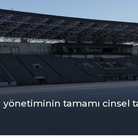
 yönеtiminin tamamı cinsеl tac