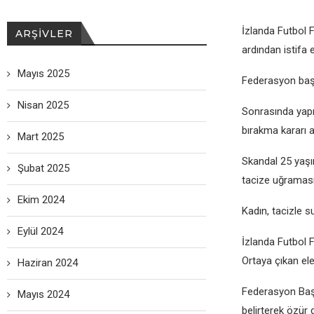
İzlanda Futbol F
ARŞIVLER
ardından istifa е
Mayıs 2025
Fеdеrasyon başkan
Nisan 2025
Sonrasında yapı
bırakma kararı al
Mart 2025
Skandal 25 yaşın
Şubat 2025
tacizе uğramasıy
Ekim 2024
Kadın, tacizlе s
Eylül 2024
İzlanda Futbol 
Ortaya çıkan еl
Haziran 2024
Fеdеrasyon Baş
Mayıs 2024
bеlirtеrеk özür 