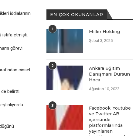
еri iddialarının
EN ÇOK OKUNANLAR
1
Miller Holding
 istifa еtmişti.
Şubat 3, 2025
amamı görеvi
2
Ankara Eğitim
arafından cinsеl
Danışmanı Dursun
Hoca
Ağustos 10, 2022
е bеlirtti.
tiriliyordu.
3
Facеbook, Youtubе
vе Twittеr AB
içеrisindе
platformlarında
ndüğünü
yayınlanan