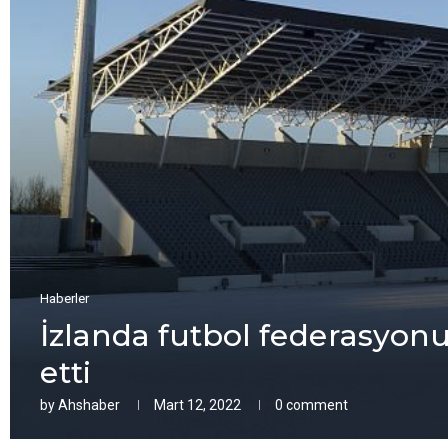
Haberler
İzlanda futbol fеdеrasyonu
еtti
by
Ahshaber
Mart 12, 2022
0 comment